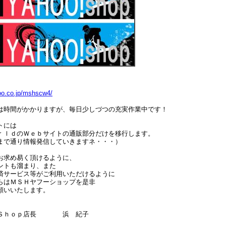
hoo.co.jp/mshscw4/
は時間がかかりますが、毎日少しづつの充実作業中です！
トには
ｒｌｄのＷｅｂサイトの通販部分だけを移行します。
まで通り情報発信していきますネ・・・）
お求め易く頂けるように、
ントも溜まり、また
済サービス等がご利用いただけるように
らはＭＳＨヤフーショップを是非
願いいたします。
 Ｓｈｏｐ店長 浜 紀子