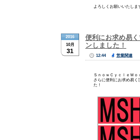
よろしくお願いいたしま
便利にお求め易く
2016
ンしました！
10月
31
12:44
営業関連
ＳｎｏｗＣｙｃｌｅＷｏ
さらに便利にお求め易く
た！