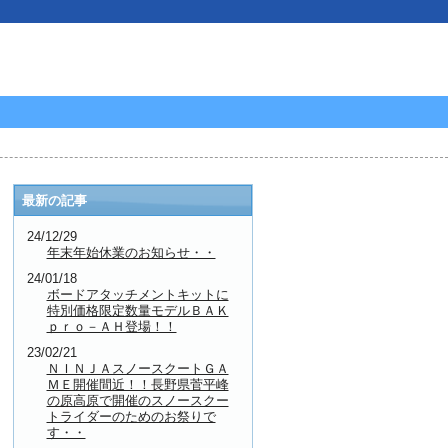
最新の記事
24/12/29
年末年始休業のお知らせ・・
24/01/18
ボードアタッチメントキットに
特別価格限定数量モデルＢＡＫ
ｐｒｏ－ＡＨ登場！！
23/02/21
ＮＩＮＪＡスノースクートＧＡ
ＭＥ開催間近！！長野県菅平峰
の原高原で開催のスノースクー
トライダーのためのお祭りで
す・・