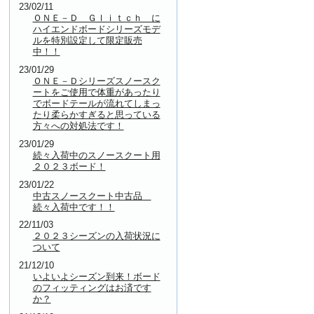
23/02/11
ＯＮＥ－Ｄ Ｇｌｉｔｃｈ に
ハイエンドボードシリーズモデ
ルを特別設定して限定販売
中！！
23/01/29
ＯＮＥ－Ｄシリーズスノースク
ートをご使用で体重があったり
でボードテールが流れてしまっ
たり柔らかすぎると思っている
方々への対処法です！
23/01/29
続々入荷中のスノースクート用
２０２３ボード！
23/01/22
中古スノースクート中古品
続々入荷中です！！
22/11/03
２０２３シーズンの入荷状況に
ついて
21/12/10
いよいよシーズン到来！ボード
のフィッティングはお済です
か？