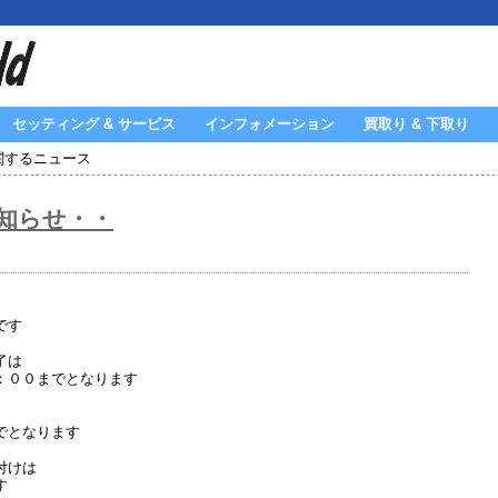
セッティング & サービス
インフォメーション
買取り & 下取り
関するニュース
知らせ・・
です
了は
：００までとなります
でとなります
付けは
す