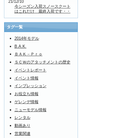
21/12/10
今シーズン入荷スノースクート
はこれだけ 最終入荷です・・
タグ一覧
2014年モデル
B.A.K.
ＢＡＫ－Ｐｒｏ
ＳＣＷのアタッチメントの歴史
イベントレポート
イベント情報
インプレッション
お役立ち情報
ゲレンデ情報
ニューモデル情報
レンタル
動画あり
営業関連