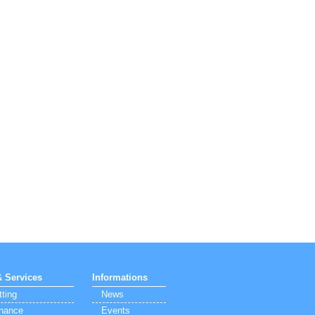
& Services
Informations
tting
News
nance
Events