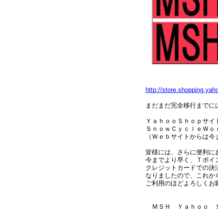
http://store.shopping.ya
まだまだ完全移行までに
ＹａｈｏｏＳｈｏｐサイ
ＳｎｏｗＣｙｃｌｅＷｏ
（Ｗｅｂサイトからは今
皆様には、さらに便利に
今までより早く、Ｔポイ
クレジットカードでの決
なりましたので、これか
ご利用のほどよろしくお
ＭＳＨ Ｙａｈｏｏ