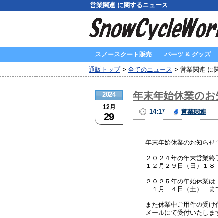
営業関連 に関するニュース
スノースクート販売
パーツ & グッズ
通販トップ
>
全てのニュース
> 営業関連 に
年末年始休業のお
2024
12月
14:17
営業関連
29
年末年始休業のお知らせ
２０２４年の年末営業終
１２月２９日（日）１８
２０２５年の年始休業は
１月 ４日（土） ま
また休業中ご用件の受け
メールにて受付いたしま