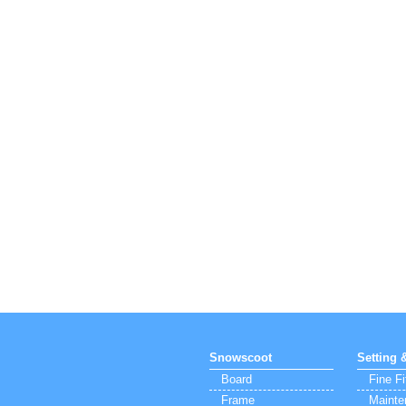
Snowscoot
Setting 
Board
Fine Fi
Frame
Mainte